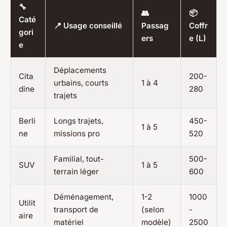
🔧
👥
📦
Caté
📍 Usage conseillé
Passag
Coffr
gori
ers
e (L)
e
Déplacements
Cita
200-
urbains, courts
1 à 4
dine
280
trajets
Berli
Longs trajets,
450-
1 à 5
ne
missions pro
520
Familial, tout-
500-
SUV
1 à 5
terrain léger
600
Déménagement,
1-2
1000
Utilit
transport de
(selon
-
aire
matériel
modèle)
2500