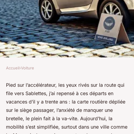
Accueil
›
Voiture
VOITURE
Réservez une voiture au Mans
Pied sur l’accélérateur, les yeux rivés sur la route qui
file vers Sablettes, j’ai repensé à ces départs en
dès 21€ par jour chez France
vacances d’il y a trente ans : la carte routière dépliée
Cars
sur le siège passager, l’anxiété de manquer une
bretelle, le plein fait à la va-vite. Aujourd’hui, la
Émeline
•
11/05/2026 16:32
•
10 min de lecture
mobilité s’est simplifiée, surtout dans une ville comme