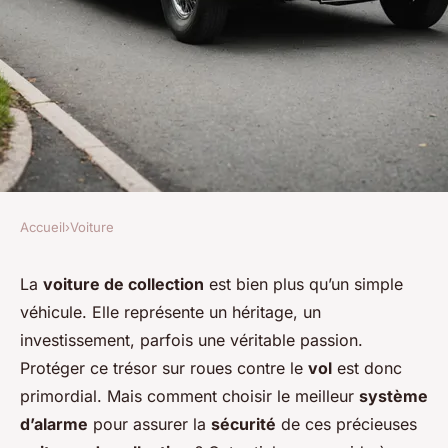
Accueil
›
Voiture
VOITURE
Quels sont les critères pour
La
voiture de collection
est bien plus qu’un simple
véhicule. Elle représente un héritage, un
choisir un système d'alarme
investissement, parfois une véritable passion.
pour une voiture de
Protéger ce trésor sur roues contre le
vol
est donc
collection?
primordial. Mais comment choisir le meilleur
système
d’alarme
pour assurer la
sécurité
de ces précieuses
Maria
•
4 octobre 2024
•
6 min de lecture