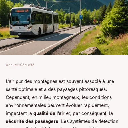
Accueil
›
Sécurité
SÉCURITÉ
Comment les systèmes de
L’air pur des montagnes est souvent associé à une
santé optimale et à des paysages pittoresques.
détection de la qualité de l'air
Cependant, en milieu montagneux, les conditions
extérieur influencent-ils la
environnementales peuvent évoluer rapidement,
sécurité des passagers en
impactant la
qualité de l’air
et, par conséquent, la
milieu montagneux?
sécurité des passagers
. Les systèmes de détection