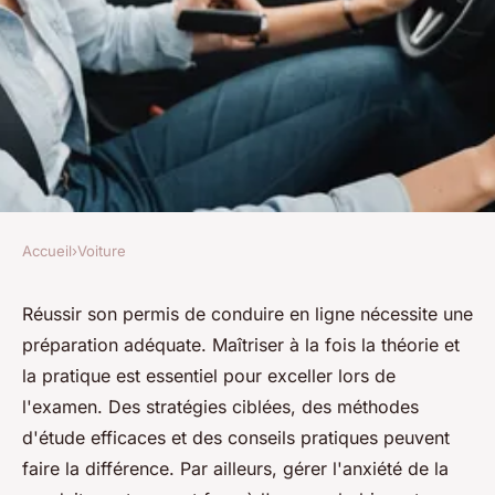
Accueil
›
Voiture
VOITURE
Réussir son permis en ligne :
Réussir son permis de conduire en ligne nécessite une
préparation adéquate. Maîtriser à la fois la théorie et
préparez-vous avec succès !
la pratique est essentiel pour exceller lors de
l'examen. Des stratégies ciblées, des méthodes
Maria
•
7 janvier 2025
•
4 min de lecture
d'étude efficaces et des conseils pratiques peuvent
faire la différence. Par ailleurs, gérer l'anxiété de la