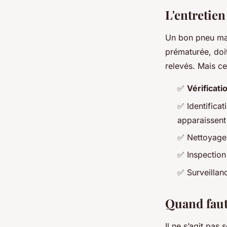
L'entretien
Un bon pneu mal
prématurée, doit
relevés. Mais ce 
✅
Vérificat
✅ Identifica
apparaissent
✅ Nettoyage r
✅ Inspection 
✅ Surveilla
Quand faut
Il ne s’agit pas