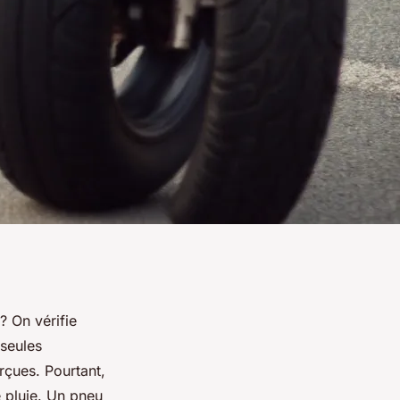
? On vérifie
 seules
rçues. Pourtant,
e pluie. Un pneu