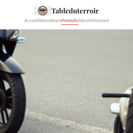
Tableduterroir
Accueil
Moto
News
Produits
Sécurité
Voiture