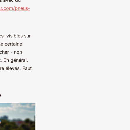
es avec du
ar.com/pneus-
s, visibles sur
ne certaine
cher - non
. En général,
re élevés. Faut
6