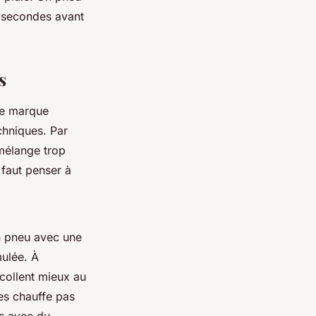
e secondes avant
s
ne marque
chniques. Par
 mélange trop
 faut penser à
un pneu avec une
mulée. À
 collent mieux au
les chauffe pas