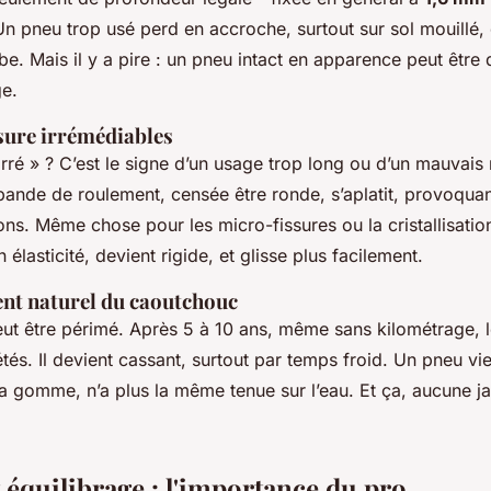
 Un pneu trop usé perd en accroche, surtout sur sol mouillé, 
be. Mais il y a pire : un pneu intact en apparence peut être
e.
usure irrémédiables
rré » ? C’est le signe d’un usage trop long ou d’un mauvais
bande de roulement, censée être ronde, s’aplatit, provoqua
ions. Même chose pour les micro-fissures ou la cristallisat
 élasticité, devient rigide, et glisse plus facilement.
ent naturel du caoutchouc
ut être périmé. Après 5 à 10 ans, même sans kilométrage, 
tés. Il devient cassant, surtout par temps froid. Un pneu vi
 gomme, n’a plus la même tenue sur l’eau. Et ça, aucune ja
 équilibrage : l'importance du pro