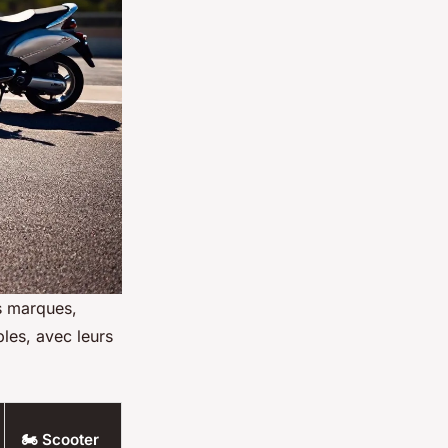
s marques,
les, avec leurs
🏍️ Scooter