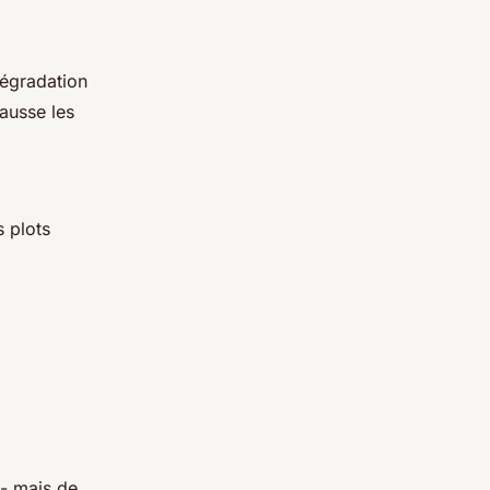
dégradation
fausse les
s plots
- mais de