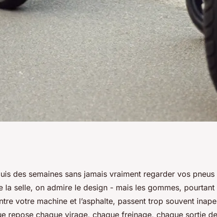
 scooter pour une
uis des semaines sans jamais vraiment regarder vos pneus 
oie la selle, on admire le design - mais les gommes, pourtant
ntre votre machine et l’asphalte, passent trop souvent inape
que repose chaque virage, chaque freinage, chaque sortie d