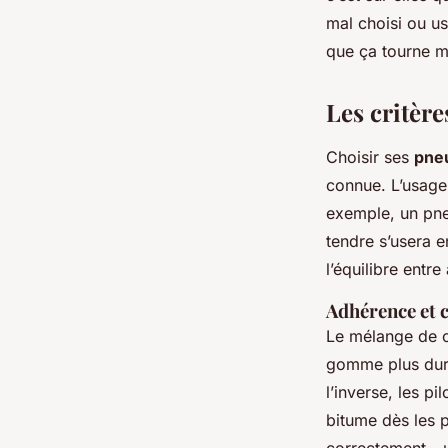
mal choisi ou u
Quentin
•
26/03/2026 19:49
•
7 min de lecture
que ça tourne m
Les critèr
Choisir ses
pne
connue. L’usage
exemple, un pneu
tendre s’usera e
l’équilibre entr
Adhérence et 
Le mélange de ca
gomme plus dure
l’inverse, les p
bitume dès les p