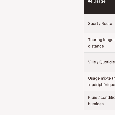
🏍️ Usage
Sport / Route
Touring longu
distance
Ville / Quotidi
Usage mixte (
+ périphérique
Pluie / conditi
humides