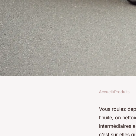
Accueil
›
Produits
PRODUITS
Top 5 pneus moto et
Vous roulez dep
l’huile, on nett
conduite sécurisée
intermédiaires e
c’est sur elles 