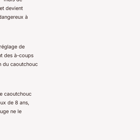
et devient
 dangereux à
 réglage de
nt des à-coups
ion du caoutchouc
le caoutchouc
eux de 8 ans,
uge ne le