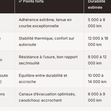
✅ Points forts
Durabilité
estimée
Adhérence extrême, tenue en
5 000 à 8
courbe exceptionnelle
000 km
e
Stabilité thermique, confort sur
12 000 à 18
autoroute
000 km
Résistance à l’usure, bon rapport
8 000 à 12
en
sec/mouillé
000 km
route
Équilibre entre durabilité et
10 000 à
)
accroche
14 000 km
ons
Canaux d’évacuation optimisés,
6 000 à 9
caoutchouc accrochant
000 km