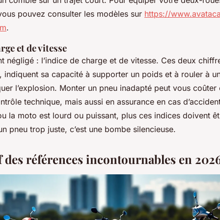
un comble sur un trajet court. Pour équiper votre deux-rou
, vous pouvez consulter les modèles sur
https://www.avatac
tm
.
rge et de vitesse
t négligé : l’indice de charge et de vitesse. Ces deux chiffre
, indiquent sa capacité à supporter un poids et à rouler à u
quer l’explosion. Monter un pneu inadapté peut vous coûter 
ntrôle technique, mais aussi en assurance en cas d’accident
ou la moto est lourd ou puissant, plus ces indices doivent êt
 un pneu trop juste, c’est une bombe silencieuse.
 des références incontournables en 202