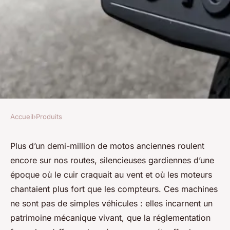
Accueil
›
Produits
PRODUITS
Les spécificités des plaques
Plus d’un demi-million de motos anciennes roulent
encore sur nos routes, silencieuses gardiennes d’une
d'immatriculation noires pour
époque où le cuir craquait au vent et où les moteurs
motos en France
chantaient plus fort que les compteurs. Ces machines
ne sont pas de simples véhicules : elles incarnent un
Simonne
•
19/05/2026 16:15
•
8 min de lecture
patrimoine mécanique vivant, que la réglementation